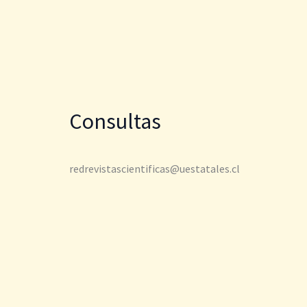
Consultas
redrevistascientificas@uestatales.cl