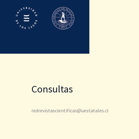
Consultas
redrevistascientificas@uestatales.cl